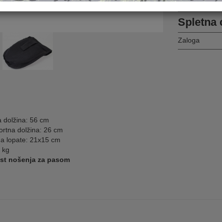
Pošlji prijatelj
Spletna 
Zaloga
a dolžina: 56 cm
ortna dolžina: 26 cm
na lopate: 21x15 cm
 kg
st nošenja za pasom