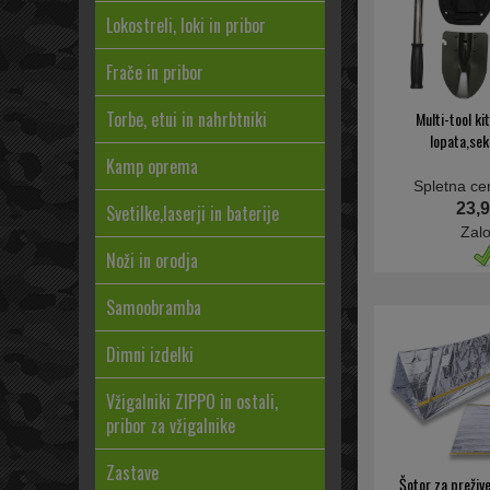
Lokostreli, loki in pribor
Frače in pribor
Torbe, etui in nahrbtniki
Multi-tool ki
lopata,sek
Kamp oprema
Spletna ce
23,9
Svetilke,laserji in baterije
Zal
Noži in orodja
Samoobramba
Dimni izdelki
Vžigalniki ZIPPO in ostali,
pribor za vžigalnike
Zastave
Šotor za preži