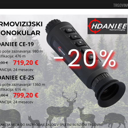
TRGOVIN
Vaša košarica je še prazna
Prijavi se
oor in preživetje v naravi
Orodja za preživetje v naravi
Lopat
etui
Majhna lopatk
za pasom.
Kataloška štev
Vprašaj za iz