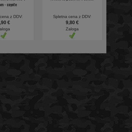
om - coyote
 cena z DDV:
Spletna cena z DDV:
,90 €
9,80 €
aloga
Zaloga