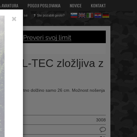
A AVANTURA
POGOJI POSLOVANJA
NOVICE
KONTAKT
Registriraj se
Ste pozabili geslo?
sl
en
it
hr
de
a MIL-TEC zložljiva z
em
a s transportno dolžino samo 26 cm. Možnost nošenja
ilka :
3008
delek