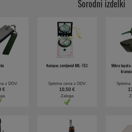
Sorodni izdelki
ilo
Kompas zemljevid MIL-TEC
Mikro lopata 
krampo
na z DDV:
Spletna cena z DDV:
Spletna
0 €
10,50 €
1
oga
Zaloga
Z