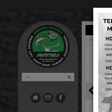
Domov
Outd