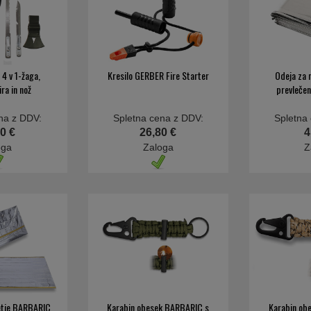
t 4 v 1-žaga,
Kresilo GERBER Fire Starter
Odeja za 
ira in nož
prevlečen
na z DDV:
Spletna cena z DDV:
Spletna
0 €
26,80 €
4
oga
Zaloga
Z
vetje BARBARIC
Karabin obesek BARBARIC s
Karabin ob