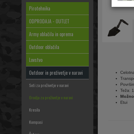
Pirotehnika
ODPRODAJA - OUTLET
Army oblačila in oprema
Outdoor oblačila
Lovstvo
Outdoor in preživetje v naravi
Celotn
Transp
Površi
Seti za preživetje v naravi
Teža: 1
Možno
Orodja za preživetje v naravi
Etui
Kresila
Kompasi