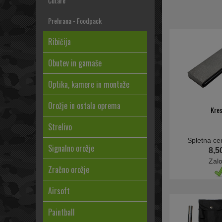
Čutare
Prehrana - Foodpack
Ribičija
Obutev in gamaše
Optika, kamere in montaže
Orožje in ostala oprema
Kres
Strelivo
Spletna ce
Signalno orožje
8,5
Zal
Zračno orožje
Airsoft
Paintball