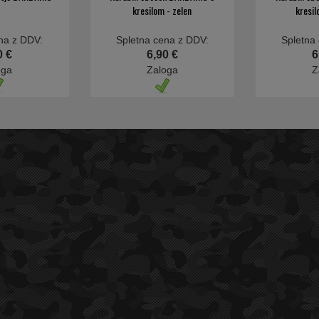
kresilom - zelen
kresil
na z DDV:
Spletna cena z DDV:
Spletna
0 €
6,90 €
6
oga
Zaloga
Z