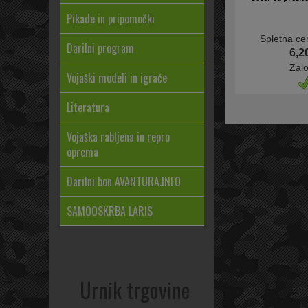
Pikade in pripomočki
Spletna ce
Darilni program
6,2
Zal
Vojaški modeli in igrače
Literatura
Vojaška rabljena in repro
oprema
Darilni bon AVANTURA.INFO
SAMOOSKRBA LARIS
Urnik trgovine