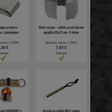
nujne primere -
Wind screen - zaščita pred vetrom
a z aluminijem
ognjišča 65x13 cm- 9 delna
 cena z DDV:
Spletna cena z DDV:
,30 €
7,60 €
aloga
Zaloga
esek BARBARIC s
Kresilo na palčki MFH zeleno