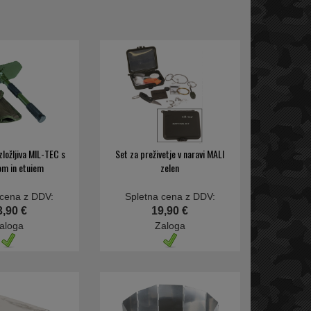
zložljiva MIL-TEC s
Set za preživetje v naravi MALI
m in etuiem
zelen
 cena z DDV:
Spletna cena z DDV:
3,90 €
19,90 €
aloga
Zaloga