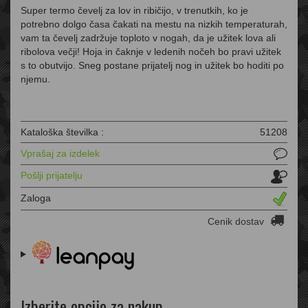
Super termo čevelj za lov in ribičijo, v trenutkih, ko je
potrebno dolgo časa čakati na mestu na nizkih temperaturah,
vam ta čevelj zadržuje toploto v nogah, da je užitek lova ali
ribolova večji! Hoja in čaknje v ledenih nočeh bo pravi užitek
s to obutvijo. Sneg postane prijatelj nog in užitek bo hoditi po
njemu.
Kataloška številka :
51208
Vprašaj za izdelek
Pošlji prijatelju
Zaloga
Cenik dostav
Izberite opcijo za nakup