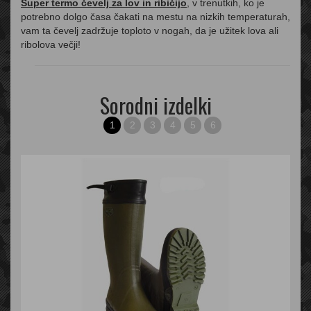
Super termo čevelj za lov in ribičijo
, v trenutkih, ko je
potrebno dolgo časa čakati na mestu na nizkih temperaturah,
vam ta čevelj zadržuje toploto v nogah, da je užitek lova ali
ribolova večji!
Sorodni izdelki
1
2
3
4
5
6