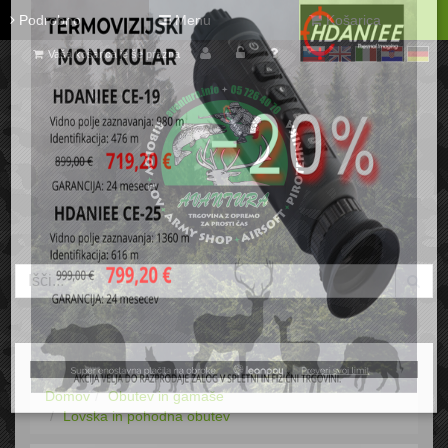
Podrobno
Menu
Košarica
Vaša košarica je še prazna
sl
en
it
hr
de
Domov
Obutev in gamaše
Lovska in pohodna obutev