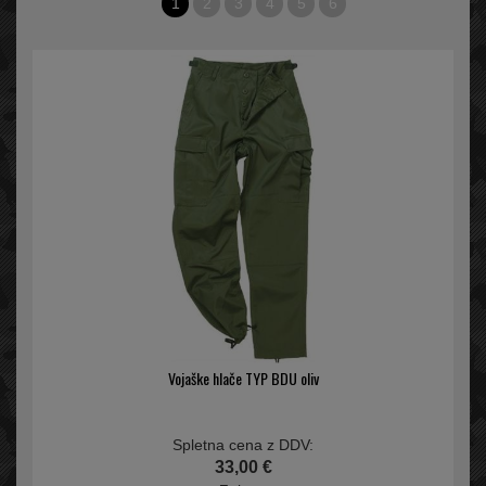
1
2
3
4
5
6
Vojaške hlače TYP BDU oliv
Spletna cena z DDV:
33,00 €