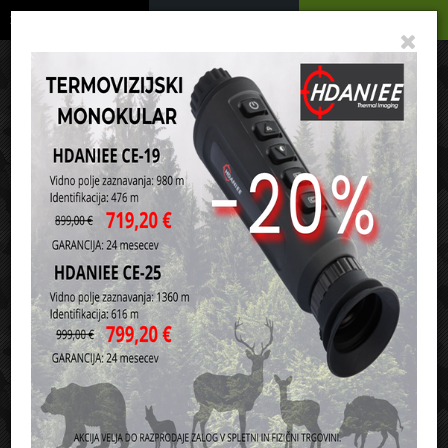
Podrobno
Menu
Košarica
Vaša košarica je še prazna
sl
en
it
hr
de
Domov
Army oblačila in oprema
Ostala oprema