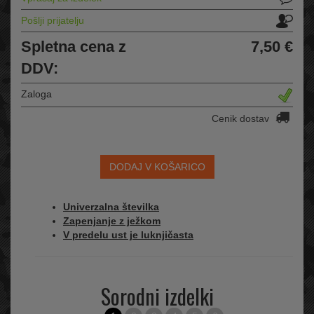
Pošlji prijatelju
Spletna cena z
7,50 €
DDV:
Zaloga
Cenik dostav
DODAJ V KOŠARICO
Univerzalna številka
Zapenjanje z ježkom
V predelu ust je luknjičasta
Sorodni izdelki