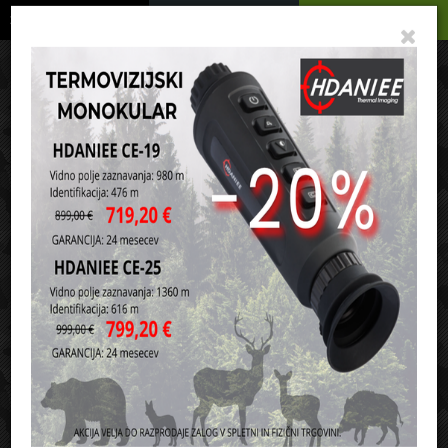
Podrobno
Menu
Košarica
Vaša košarica je še prazna
sl
en
it
hr
de
Domov
Noži in orodja
Metalni noži