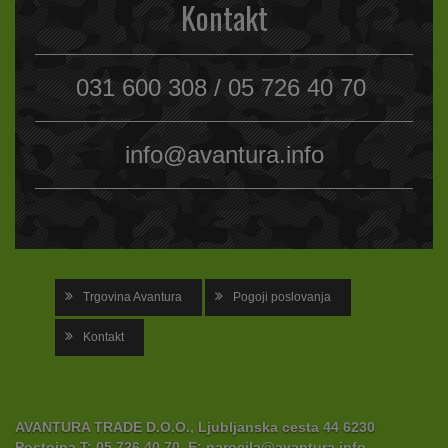
Kontakt
031 600 308 / 05 726 40 70
info@avantura.info
Trgovina Avantura
Pogoji poslovanja
Kontakt
AVANTURA TRADE D.O.O., Ljubljanska cesta 44 6230
Postojna
T:
05 726 40 70,
E:
narocila@avantura.info