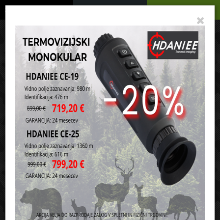
Podrobno
Menu
Košarica
Vaša košarica je še prazna
sl
en
it
hr
de
Domov
Strelivo
Šibreno strelivo
12 kaliber