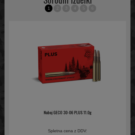
1
2
3
4
5
6
Naboj GECO 30-06 PLUS 11.0g
Spletna cena z DDV: