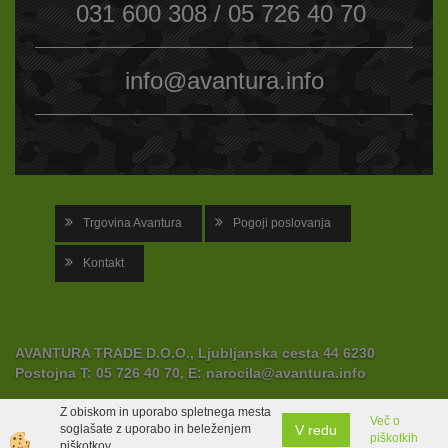
031 600 308 / 05 726 40 70
info@avantura.info
Trgovina Avantura
Pogoji poslovanja
Kontakt
AVANTURA TRADE D.O.O., Ljubljanska cesta 44 6230
Postojna
T:
05 726 40 70,
E:
narocila@avantura.info
Z obiskom in uporabo spletnega mesta
Več o
V redu
soglašate z uporabo in beleženjem
piškotkih
Izdelava spletne trgovine
piškotkov.