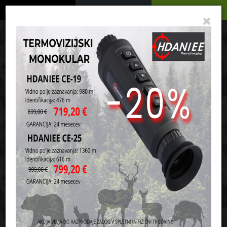
Podrobno
Menu
Košarica
Vaša košarica je še prazna
sl
en
it
hr
de
Domov
Strelivo
Krogelno strelivo za puške
9,3x62