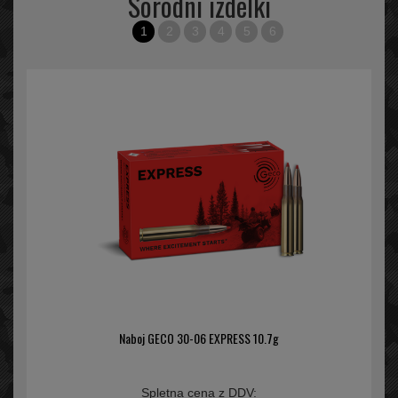
Sorodni izdelki
1
2
3
4
5
6
Naboj GECO 30-06 EXPRESS 10.7g
Spletna cena z DDV: