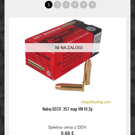
1
2
3
4
5
6
NI NA ZALOGI
Naboj GECO .357 mag VM 10.2g
Spletna cena z DDV:
0,66 €