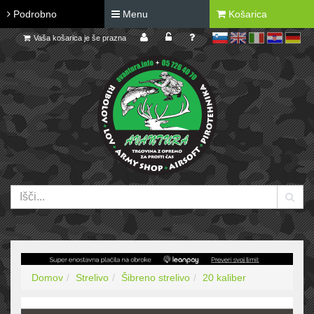
Podrobno
Menu
Košarica
Vaša košarica je še prazna
sl
en
it
hr
de
Domov
Strelivo
Šibreno strelivo
20 kaliber