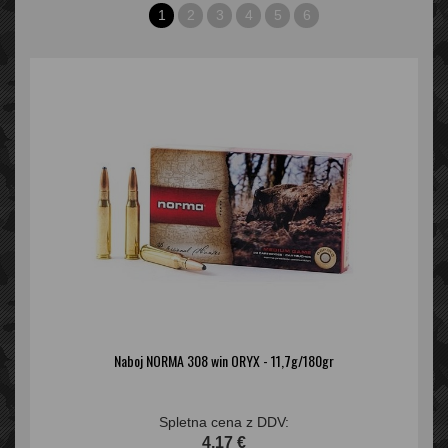
1
2
3
4
5
6
Naboj NORMA 308 win ORYX - 11,7g/180gr
Spletna cena z DDV:
4,17 €