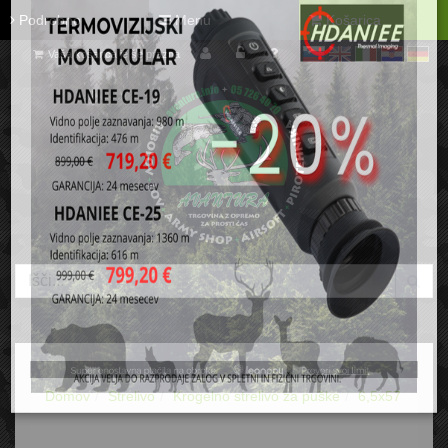
Podrobno
Menu
Košarica
Vaša košarica je še prazna
sl
en
it
hr
de
Domov
Strelivo
Krogelno strelivo za puške
6,5x57