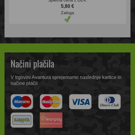
Spletna cena z DDV:
5,80 €
Zaloga
Načini plačila
V trgovini Avantura sprejemamo naslednje kartice in
načine plačil