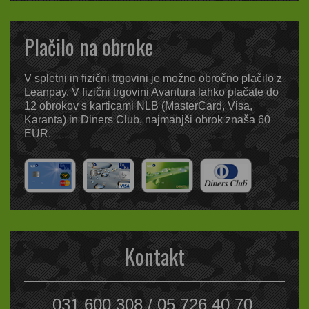
Plačilo na obroke
V spletni in fizični trgovini je možno obročno plačilo z
Leanpay. V fizični trgovini Avantura lahko plačate do
12 obrokov s karticami NLB (MasterCard, Visa,
Karanta) in Diners Club, najmanjši obrok znaša 60
EUR.
Kontakt
031 600 308 / 05 726 40 70