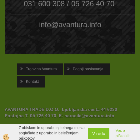
031 600 308 / 05 726 40 70
info@avantura.info
Trgovina Avantura
Pogoji poslovanja
Kontakt
AVANTURA TRADE D.O.O., Ljubljanska cesta 44 6230
Postojna
T:
05 726 40 70,
E:
narocila@avantura.info
Z obiskom in uporabo spletnega mesta
Več o
V redu
soglašate z uporabo in beleženjem
piškotkih
Izdelava spletne trgovine
piškotkov.