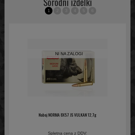
Sorodni izdelki
1
2
3
4
5
6
NI NA ZALOGI
Naboj NORMA 8X57 JS VULKAN 12,7g
Spletna cena z DDV: