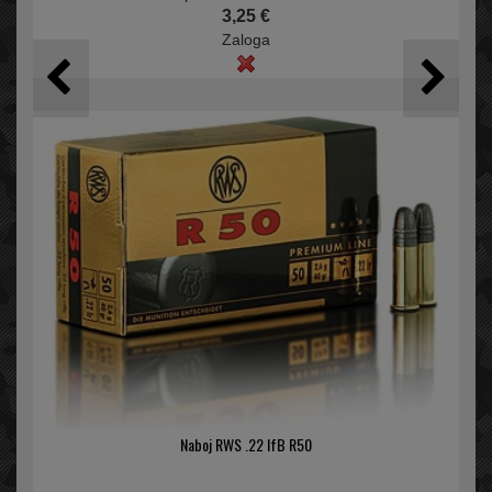
3,25 €
Zaloga
Naboj RWS .22 lfB R50