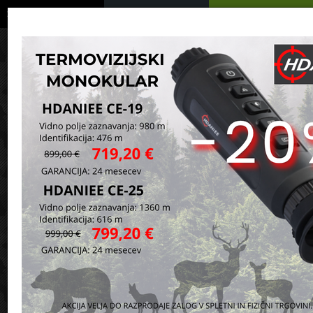
Podrobno
Menu
Košarica
Vaša košarica je še prazna
sl
en
it
hr
de
Domov
Noži in orodja
Cold Steel