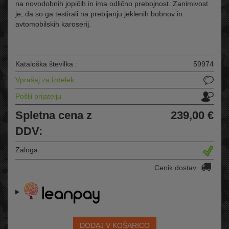
na novodobnih jopičih in ima odlično prebojnost. Zanimivost
je, da so ga testirali na prebijanju jeklenih bobnov in
avtomobilskih karoserij.
Kataloška številka :
59974
Vprašaj za izdelek
Pošlji prijatelju
Spletna cena z
239,00 €
DDV:
Zaloga
Cenik dostav
DODAJ V KOŠARICO