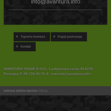
info@avantura.info
Trgovina Avantura
Pogoji poslovanja
Kontakt
AVANTURA TRADE D.O.O., Ljubljanska cesta 44 6230
Postojna
T:
05 726 40 70,
E:
narocila@avantura.info
Izdelava spletne trgovine