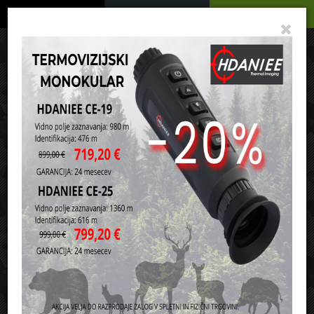
Podrobno
Menu
Košarica
Vaša košarica je še prazna
sl
en
it
hr
de
Domov
Orožje in ostala oprema
Pribor za čiščenje orožja
Olja in spreji za orožje