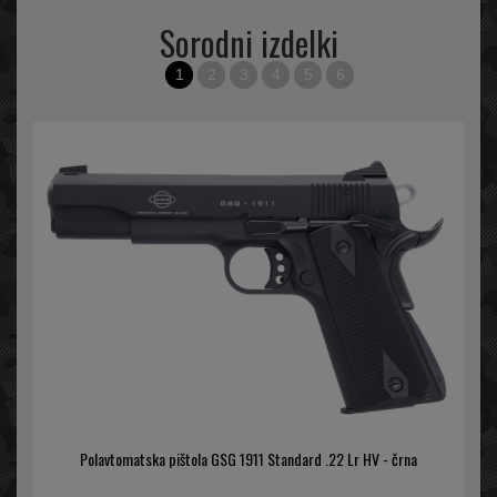
Sorodni izdelki
1
2
3
4
5
6
Polavtomatska pištola GSG 1911 Standard .22 Lr HV - črna