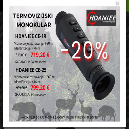
Podrobno
Menu
Košarica
Vaša košarica je še prazna
sl
en
it
hr
de
Domov
Lovstvo
Otroška kolekcija