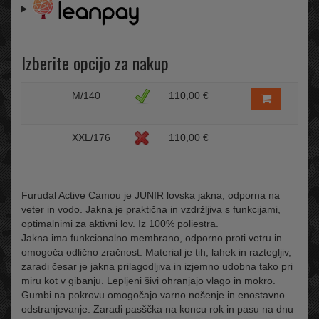
Izberite opcijo za nakup
M/140
110,00 €
XXL/176
110,00 €
Furudal Active Camou je JUNIR lovska jakna, odporna na
veter in vodo. Jakna je praktična in vzdržljiva s funkcijami,
optimalnimi za aktivni lov. Iz 100% poliestra.
Jakna ima funkcionalno membrano, odporno proti vetru in
omogoča odlično zračnost. Material je tih, lahek in raztegljiv,
zaradi česar je jakna prilagodljiva in izjemno udobna tako pri
miru kot v gibanju. Lepljeni šivi ohranjajo vlago in mokro.
Gumbi na pokrovu omogočajo varno nošenje in enostavno
odstranjevanje. Zaradi pasščka na koncu rok in pasu na dnu