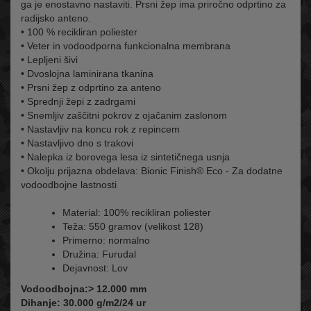
ga je enostavno nastaviti. Prsni žep ima priročno odprtino za
radijsko anteno.
• 100 % recikliran poliester
• Veter in vodoodporna funkcionalna membrana
• Lepljeni šivi
• Dvoslojna laminirana tkanina
• Prsni žep z odprtino za anteno
• Sprednji žepi z zadrgami
• Snemljiv zaščitni pokrov z ojačanim zaslonom
• Nastavljiv na koncu rok z repincem
• Nastavljivo dno s trakovi
• Nalepka iz borovega lesa iz sintetičnega usnja
• Okolju prijazna obdelava: Bionic Finish® Eco - Za dodatne
vodoodbojne lastnosti
Material: 100% recikliran poliester
Teža: 550 gramov (velikost 128)
Primerno: normalno
Družina: Furudal
Dejavnost: Lov
Vodoodbojna:> 12.000 mm
Dihanje: 30.000 g/m2/24 ur