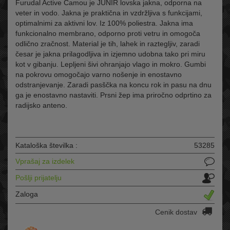
Furudal Active Camou je JUNIR lovska jakna, odporna na
veter in vodo. Jakna je praktična in vzdržljiva s funkcijami,
optimalnimi za aktivni lov. Iz 100% poliestra. Jakna ima
funkcionalno membrano, odporno proti vetru in omogoča
odlično zračnost. Material je tih, lahek in raztegljiv, zaradi
česar je jakna prilagodljiva in izjemno udobna tako pri miru
kot v gibanju. Lepljeni šivi ohranjajo vlago in mokro. Gumbi
na pokrovu omogočajo varno nošenje in enostavno
odstranjevanje. Zaradi pasščka na koncu rok in pasu na dnu
ga je enostavno nastaviti. Prsni žep ima priročno odprtino za
radijsko anteno.
Kataloška številka :
53285
Vprašaj za izdelek
Pošlji prijatelju
Zaloga
Cenik dostav