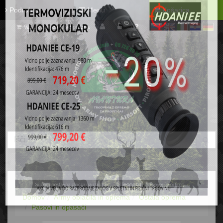
Podrobno
Menu
Košarica
Vaša košarica je še prazna
sl
en
it
hr
de
Domov
Army oblačila in oprema
Ostala oprema
Pasovi in opasači