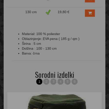
130 cm
19,80 €
Material: 100 % poliester
Oblazinjenje: EVA pena ( 185 g / qm )
Širina : 5 cm
Dolžina : 100 - 130 cm
Barva: črna
Sorodni izdelki
1
2
3
4
5
6