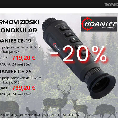
TRGOVIN
Vaša košarica je še prazna
Prijavi se
ka, kamere in montaže
Montaže za strelne daljnoglede
Picat
Češko
CZ 55
NI NA ZALOGI
medi
Picatinny šin
modeli 550, 5
Dolžina MEDI