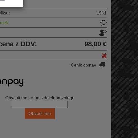
ilka :
1561
delek
u
cena z DDV:
98,00 €
Cenik dostav
Obvesti me ko bo izdelek na zalogi: