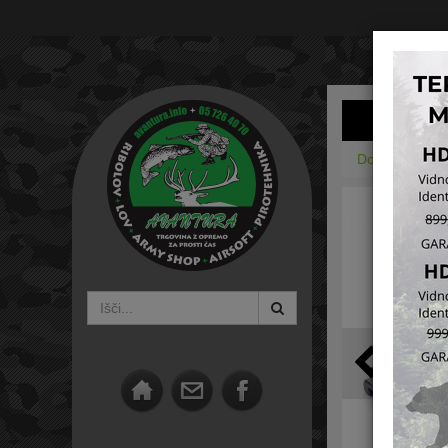
Domov
Opti