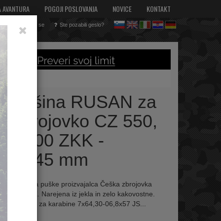
A AVANTURA
POGOJI POSLOVANJA
NOVICE
KONTAKT
Registriraj se
Ste pozabili geslo?
sl
en
it
hr
de
inny šina RUSAN za
 Zbrojovko CZ 550,
7, 600 ZKK -
um 145 mm
a primerna za puške proizvajalca Češka zbrojovka
57, 600 ZKK. Narejena iz jekla in zelo kakovostne.
UM 145 mm za karabine 7x64,30-06,8x57 JS...