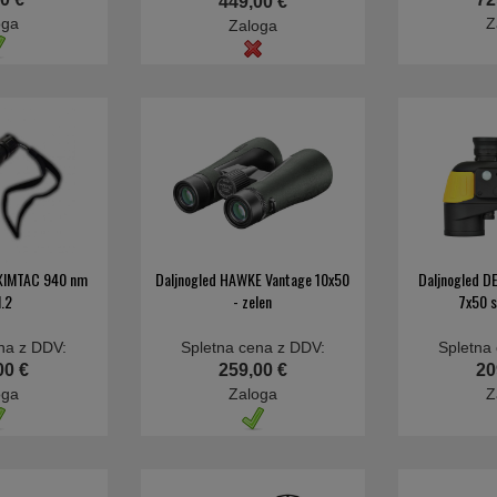
449,00 €
oga
Z
Zaloga
AXIMTAC 940 nm
Daljnogled HAWKE Vantage 10x50
Daljnogled D
.2
- zelen
7x50 
na z DDV:
Spletna cena z DDV:
Spletna
00 €
259,00 €
20
oga
Zaloga
Z