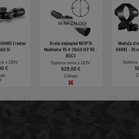
NI NA ZALOGI
d HAWKE Frontier
Strelni daljnogled MEOPTA
Montaža stre
x50 SF
MeoHunter R5 4-20x50 SFP RD -
HAWKE - 30 m
BDC3
na z DDV:
Spletna
Spletna cena z DDV:
00 €
5
629,00 €
oga
Z
Zaloga