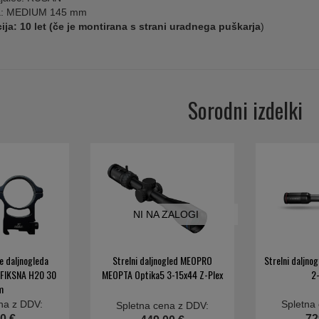
a: MEDIUM 145 mm
ija: 10 let (če je montirana s strani uradnega puškarja
)
Sorodni izdelki
NI NA ZALOGI
e daljnogleda
Strelni daljnogled MEOPRO
Strelni daljno
 FIKSNA H20 30
MEOPTA Optika5 3-15x44 Z-Plex
2
m
na z DDV:
Spletna
Spletna cena z DDV:
0 €
72