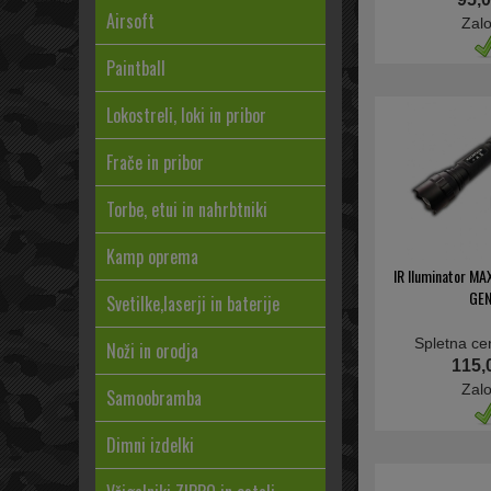
Airsoft
Zal
Paintball
Lokostreli, loki in pribor
Frače in pribor
Torbe, etui in nahrbtniki
Kamp oprema
IR Iluminator M
GEN
Svetilke,laserji in baterije
Spletna ce
Noži in orodja
115,
Zal
Samoobramba
Dimni izdelki