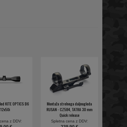
gled KITE OPTICS B6
Montaža strelnega daljnogleda
-12x50i
RUSAN - CZ584, TATRA 30 mm
Quick release
 cena z DDV:
Spletna cena z DDV:
9,00 €
239,90 €