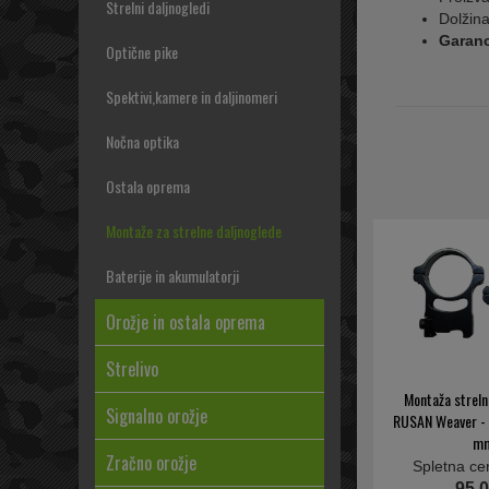
Strelni daljnogledi
Dolžin
Garanc
Optične pike
Spektivi,kamere in daljinomeri
Nočna optika
Ostala oprema
Montaže za strelne daljnoglede
Baterije in akumulatorji
Orožje in ostala oprema
Strelivo
Montaža streln
Signalno orožje
RUSAN Weaver -
m
Zračno orožje
Spletna ce
95,0