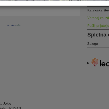
Kataloška štev
Vprašaj za iz
Pošlji prijatelj
Spletna 
Zaloga
l: Jeklo
ajalec: RUSAN