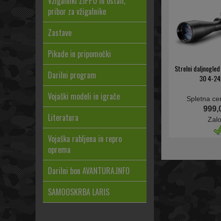
Vžigalniki ZIPPO in ostali,
pribor za vžigalnike
Zastave
Pikade in pripomočki
Strelni daljnogle
Darilni program
30 4-24
Vojaški modeli in igrače
Spletna ce
999,
Literatura
Zal
Vojaška rabljena in repro
oprema
Darilni bon AVANTURA.INFO
SAMOOSKRBA LARIS