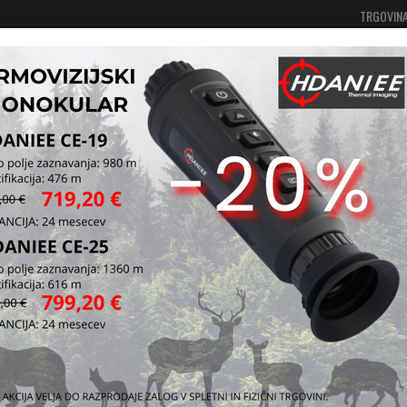
TRGOVIN
Vaša košarica je še prazna
Prijavi se
tvo
Piščalke in sredstva za privabljanje divjadi
Piščalke za privablja
Pišča
srnj
Piščalka za kl
klic lisice, k
Kataloška štev
Vprašaj za iz