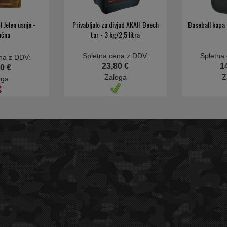
 Jelen usnje -
Privabljalo za divjad AKAH Beech
Baseball kapa 
nčna
tar - 3 kg/2,5 litra
Spletna cena z DDV:
Spletna
na z DDV:
23,80 €
1
0 €
Zaloga
Z
oga