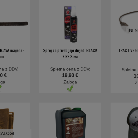
NI 
 RJAVA usnjena -
Sprej za privabljaje divjadi BLACK
TRACTIVE GP
cm
FIRE Sliva
na z DDV:
Spletna cena z DDV:
Spletna
0 €
19,90 €
1
oga
Zaloga
Z
 ZALOGI