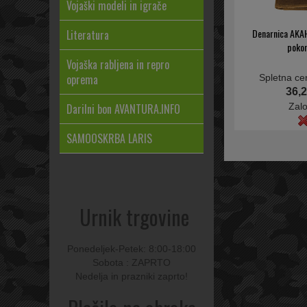
Vojaški modeli in igrače
Denarnica AKAH
Literatura
poko
Vojaška rabljena in repro
oprema
Spletna ce
36,2
Zal
Darilni bon AVANTURA.INFO
SAMOOSKRBA LARIS
Urnik trgovine
Ponedeljek-Petek: 8:00-18:00
Sobota : ZAPRTO
Nedelja in prazniki zaprto!