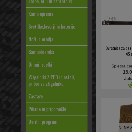
Torbe, etui in nahrbtniki
Kamp oprema
Svetilke,laserji in baterije
Noži in orodja
Ovratnica za pse
Samoobramba
45 
Dimni izdelki
Spletna ce
15,0
Vžigalniki ZIPPO in ostali,
Zal
pribor za vžigalnike
Zastave
Pikade in pripomočki
Darilni program
NI NA