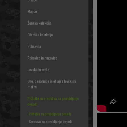
Majice
Ženska kolekcija
Otroška kolekcija
Pokrivala
Rokavice in nogavice
Lovske kravate
Ure, denarnice in etuiji z lovskimi
motivi
Piščalke in sredstva za privabljanje
divjadi
Piščalke za privabljanje divjadi
Sredstva za privabljanje divjadi