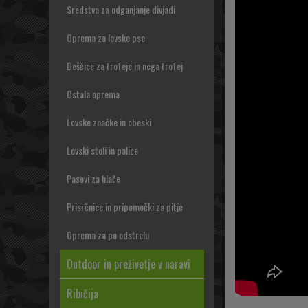
Sredstva za odganjanje divjadi
Oprema za lovske pse
Deščice za trofeje in nega trofej
Ostala oprema
Lovske značke in obeski
Lovski stoli in palice
Pasovi za hlače
Prisrčnice in pripomočki za pitje
Oprema za po odstrelu
Outdoor in preživetje v naravi
Ribičija