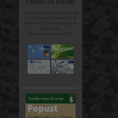
Plačilo na obroke
V trgovini Avantura lahko plačate
do 12 obrokov s karticami NLB:
Master Card, Visa in Karanta ter
Diners Club.
Najmanjši obrok je 60 EUR.