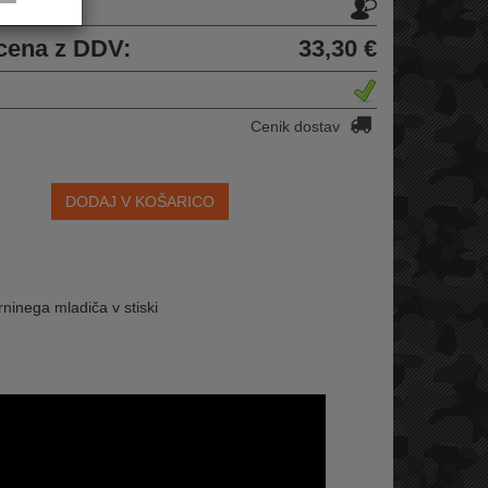
u
cena z DDV:
33,30 €
Cenik dostav
DODAJ V KOŠARICO
rninega mladiča v stiski