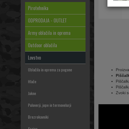
Pirotehnika
ODPRODAJA - OUTLET
Army oblačila in oprema
Outdoor oblačila
Lovstvo
Oblačila in oprema za pogone
Proizva
Piščal
Hlače
Piščalk
Piščalk
Jakne
Zvoki 
Puloverji, jope in termovelurji
Brezrokavniki
Srajce