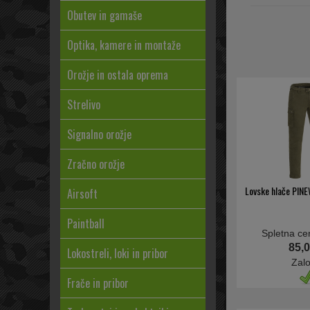
Obutev in gamaše
Optika, kamere in montaže
Orožje in ostala oprema
Strelivo
Signalno orožje
Zračno orožje
Lovske hlače PIN
Airsoft
Paintball
Spletna ce
85,0
Lokostreli, loki in pribor
Zal
Frače in pribor