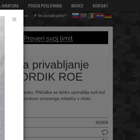
A AVANTURA
POGOJI POSLOVANJA
NOVICE
KONTAKT
Registriraj se
Ste pozabili geslo?
sl
en
it
hr
de
nje divjadi
lka za privabljanje
aka NORDIK ROE
ic srnjaka v prsku. Piščalka se lahko uporablja tudi kot
er se oglaša z zvokom srninenga mladiča v stiski.
ilka :
82009
delek