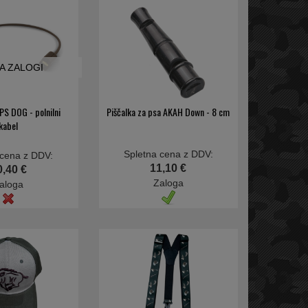
NA ZALOGI
S DOG - polnilni
Piščalka za psa AKAH Down - 8 cm
kabel
Spletna cena z DDV:
 cena z DDV:
11,10 €
0,40 €
Zaloga
aloga