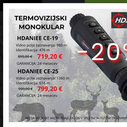
Podrobno
Menu
Košarica
Vaša košarica je še prazna
sl
en
it
hr
de
Domov
Orožje in ostala oprema
Pištole in revolverji
Pištole