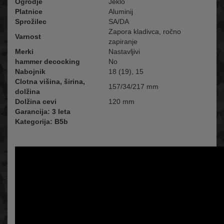
Ogrodje
Jeklo
Platnice
Aluminij
Sprožilec
SA/DA
Zapora kladivca, ročno
Varnost
zapiranje
Merki
Nastavljivi
hammer decocking
No
Nabojnik
18 (19), 15
Clotna višina, širina,
157/34/217 mm
dolžina
Dolžina cevi
120 mm
Garancija: 3 leta
Kategorija: B5b