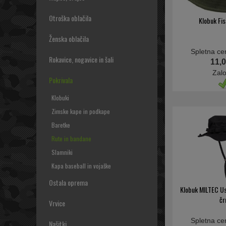
Otroška oblačila
Klobuk Fi
Ženska oblačila
Spletna ce
Rokavice, nogavice in šali
11,0
Zal
Pokrivala
Klobuki
Zimske kape in podkape
Baretke
Rute in bandane
Slamniki
Kapa baseball in vojaške
Ostala oprema
Klobuk MILTEC Us
čr
Vrvice
Spletna ce
Našitki