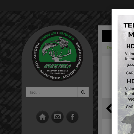
Domov
Army