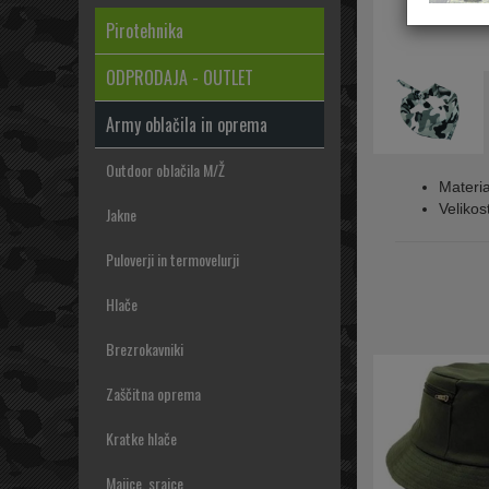
Pirotehnika
ODPRODAJA - OUTLET
Army oblačila in oprema
Outdoor oblačila M/Ž
Materi
Velikos
Jakne
Puloverji in termovelurji
Hlače
Brezrokavniki
Zaščitna oprema
Kratke hlače
Majice, srajce