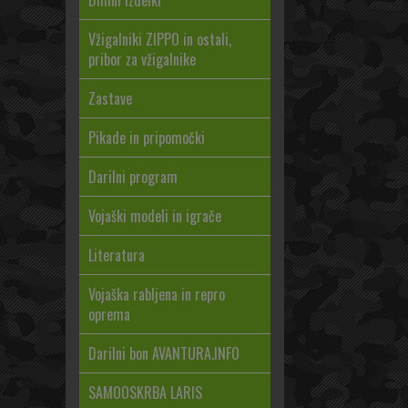
Dimni izdelki
Vžigalniki ZIPPO in ostali,
pribor za vžigalnike
Zastave
Pikade in pripomočki
Darilni program
Vojaški modeli in igrače
Literatura
Vojaška rabljena in repro
oprema
Darilni bon AVANTURA.INFO
SAMOOSKRBA LARIS