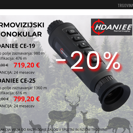
TRGOVIN
Vaša košarica je še prazna
Prijavi se
 oblačila in oprema
Pokrivala
Rute in bandane
Ruta
Kataloška štev
Vprašaj za iz
Pošlji prijatelj
Spletna 