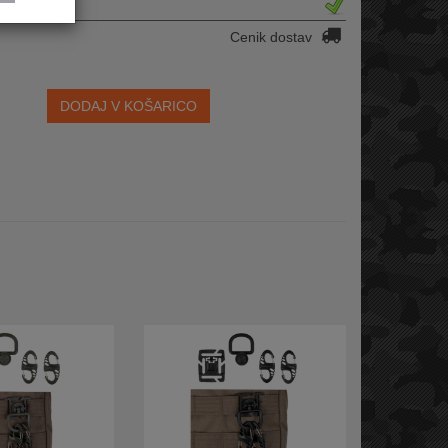
Cenik dostav
DODAJ V KOŠARICO