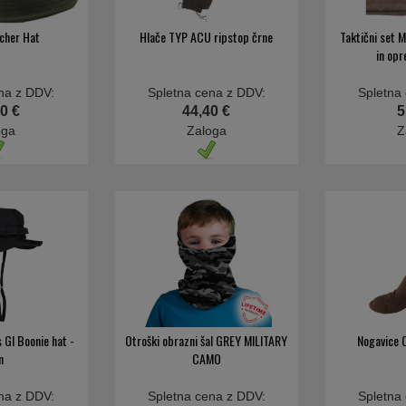
scher Hat
Hlače TYP ACU ripstop črne
Taktični set 
in opr
na z DDV:
Spletna cena z DDV:
Spletna
0 €
44,40 €
5
oga
Zaloga
Z
 GI Boonie hat -
Otroški obrazni šal GREY MILITARY
Nogavice 
n
CAMO
na z DDV:
Spletna cena z DDV:
Spletna