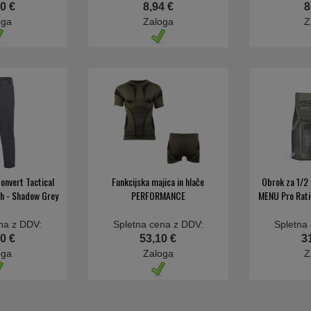
0 €
8,94 €
8
oga
Zaloga
Z
onvert Tactical
Funkcijska majica in hlače
Obrok za 1/
ch - Shadow Grey
PERFORMANCE
MENU Pro Ratio
na z DDV:
Spletna cena z DDV:
Spletna
0 €
53,10 €
3
oga
Zaloga
Z