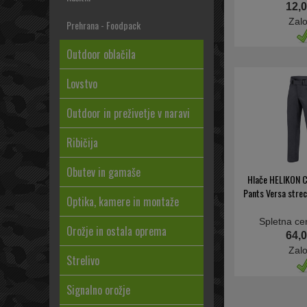
12,0
Zal
Prehrana - Foodpack
Outdoor oblačila
Lovstvo
Outdoor in preživetje v naravi
Ribičija
Obutev in gamaše
Hlače HELIKON C
Pants Versa stre
Optika, kamere in montaže
Spletna ce
Orožje in ostala oprema
64,0
Zal
Strelivo
Signalno orožje