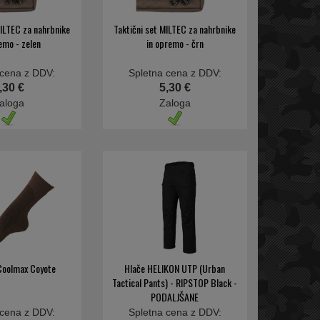
MILTEC za nahrbnike
Taktični set MILTEC za nahrbnike
emo - zelen
in opremo - črn
 cena z DDV:
Spletna cena z DDV:
,30 €
5,30 €
aloga
Zaloga
Coolmax Coyote
Hlače HELIKON UTP (Urban
Tactical Pants) - RIPSTOP Black -
PODALJŠANE
 cena z DDV:
Spletna cena z DDV: