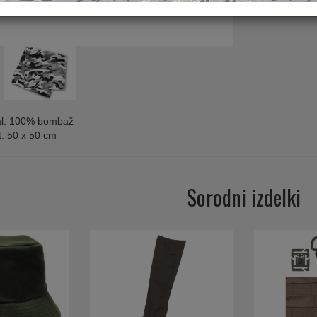
Zaloga
al: 100% bombaž
t: 50 x 50 cm
Sorodni izdelki