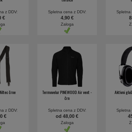
na z DDV:
Spletna cena z DDV:
Spletna
0 €
4,90 €
8
oga
Zaloga
Z
iltec črne
Termovelur PINEWOOD Air vent -
Aktivni gluš
črn
na z DDV:
Spletna cena z DDV:
Spletna
0 €
od 48,00 €
4
oga
Zaloga
Z