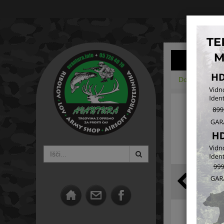
Domov
Army