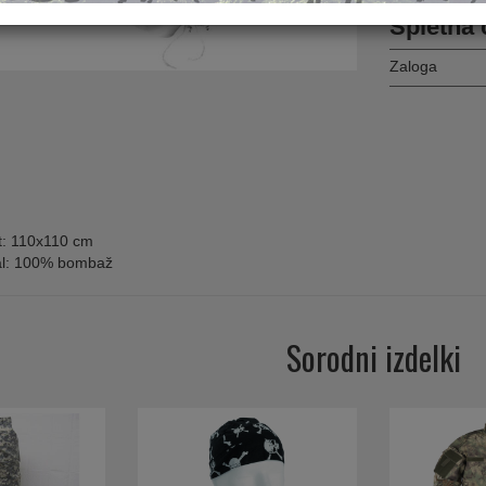
Spletna 
Zaloga
st: 110x110 cm
al: 100% bombaž
Sorodni izdelki