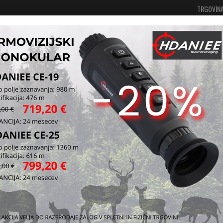
TRGOVIN
Vaša košarica je še prazna
Prijavi se
 oblačila in oprema
Rokavice, nogavice in šali
Šali
Šal 
bel
Legendarna "a
Kataloška štev
Vprašaj za iz
Pošlji prijatelj