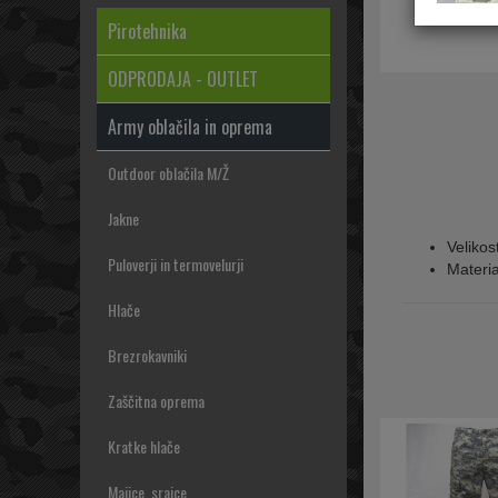
Pirotehnika
ODPRODAJA - OUTLET
Army oblačila in oprema
Outdoor oblačila M/Ž
Jakne
Veliko
Puloverji in termovelurji
Materi
Hlače
Brezrokavniki
Zaščitna oprema
Kratke hlače
Majice, srajce