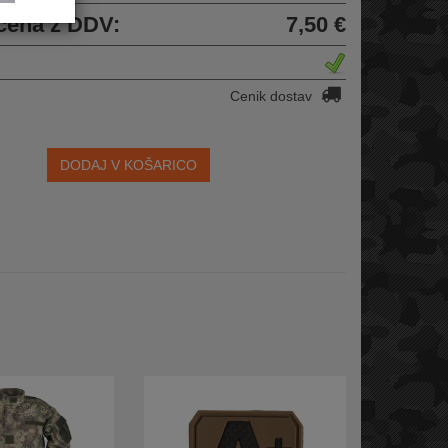
cena z DDV:
7,50 €
Cenik dostav
DODAJ V KOŠARICO