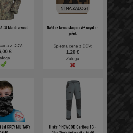
NI NA ZALOGI
C ACU Mandra wood
Našitek krvna skupina A+ coyote -
ježek
 cena z DDV:
Spletna cena z DDV:
6,00 €
1,20 €
aloga
Zaloga
i šal GREY MILITARY
Hlače PINEWOOD Caribou TC -
CAMO
Blue/Dark Anthracite, št.46