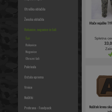
Otroška oblačila
Ženska oblačila
Hlače vojaške TY
Rokavice, nogavice in šali
Šali
Spletna ce
33,0
Rokavice
Zal
Nogavice
Obrazni šali
Pokrivala
Ostala oprema
Vrvice
Našitki
Našitek krvna sku
Prehrana - Foodpack
jež