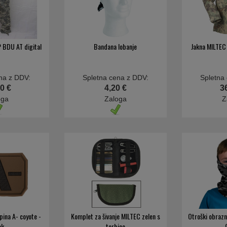
P BDU AT digital
Bandana lobanje
Jakna MILTE
na z DDV:
Spletna cena z DDV:
Spletna
0 €
4,20 €
3
oga
Zaloga
Z
pina A- coyote -
Komplet za šivanje MILTEC zelen s
Otroški obrazn
ek
torbico