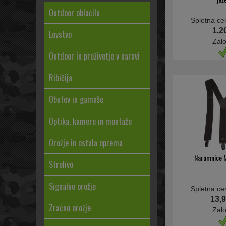
Outdoor oblačila
Spletna ce
1,2
Lovstvo
Zal
Outdoor in preživetje v naravi
Ribičija
Obutev in gamaše
Optika, kamere in montaže
Orožje in ostala oprema
Naramnice M
Strelivo
Signalno orožje
Spletna ce
13,9
Zračno orožje
Zal