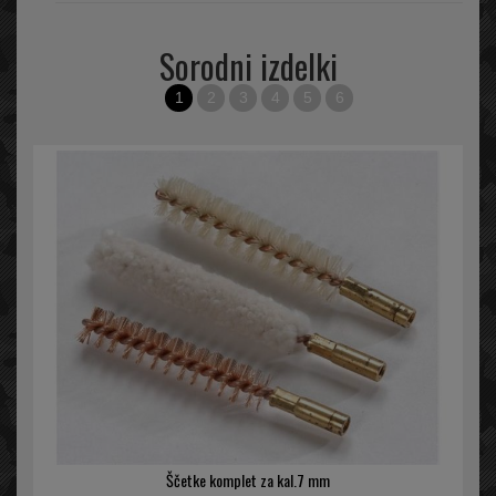
Sorodni izdelki
1
2
3
4
5
6
Ščetke komplet za kal.7 mm