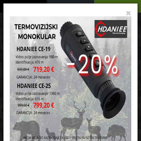
Podrobno
Menu
Košarica
Vaša košarica je še prazna
sl
en
it
hr
de
Domov
Orožje in ostala oprema
Pribor za čiščenje orožja