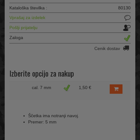
Kataloška številka :
80130
Vprašaj za izdelek
Pošlji prijatelju
Zaloga
Cenik dostav
Izberite opcijo za nakup
cal. 7 mm
1,50 €
Ščetka ima notranji navoj.
Premer: 5 mm