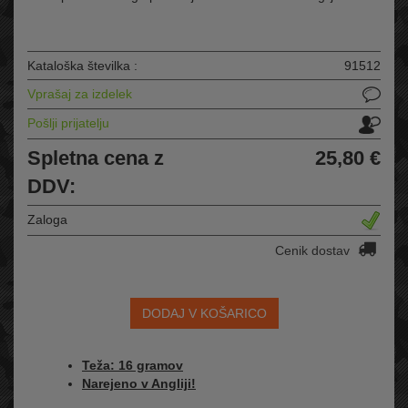
Kataloška številka :
91512
Vprašaj za izdelek
Pošlji prijatelju
Spletna cena z
25,80 €
DDV:
Zaloga
Cenik dostav
DODAJ V KOŠARICO
Teža: 16 gramov
Narejeno v Angliji!