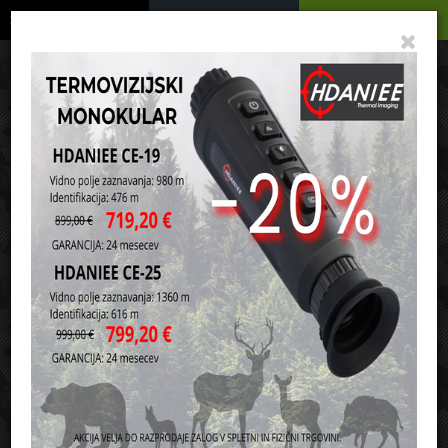
Podrobno
Menu
Košarica
Vaša košarica je še prazna
sl
en
it
hr
de
Domov
Pikade in pripomočki
Kompleti pikad