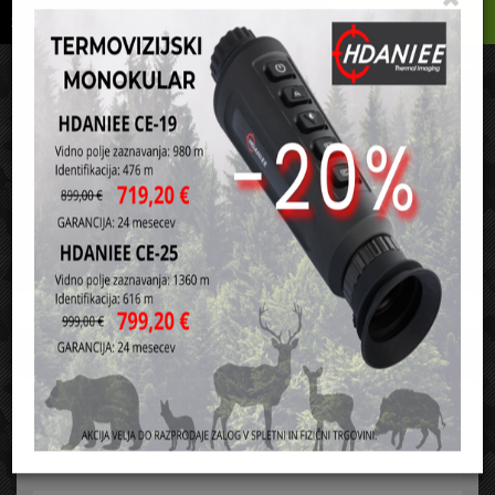
Podrobno
Menu
Košarica
Vaša košarica je še prazna
sl
en
it
hr
de
Domov
Vojaški modeli in igrače
Seti za sestavljanje SLUBAN kocke