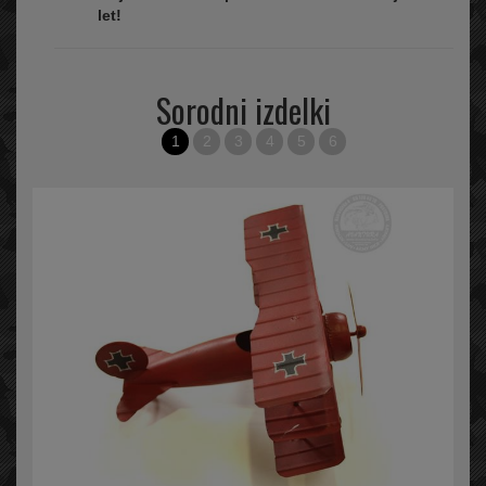
let!
Sorodni izdelki
1
2
3
4
5
6