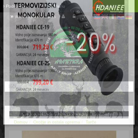
Podrobno
Menu
Košarica
Vaša košarica je še prazna
sl
en
it
hr
de
Domov
Orožje in ostala oprema
Tarče