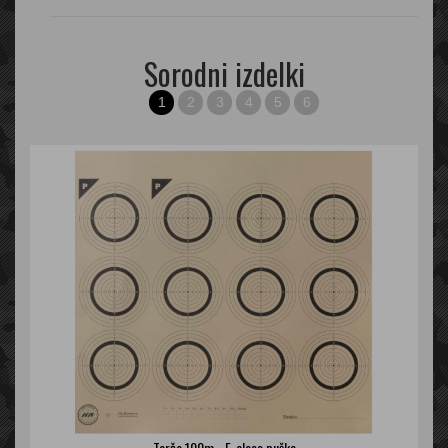
Sorodni izdelki
1
2
3
4
5
6
Tarča 100m - F-class puška