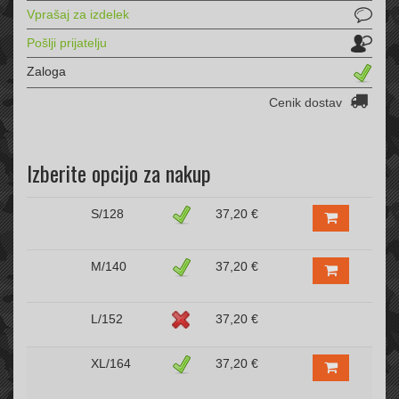
Vprašaj za izdelek
Pošlji prijatelju
Zaloga
Cenik dostav
Izberite opcijo za nakup
S/128
37,20 €
M/140
37,20 €
L/152
37,20 €
XL/164
37,20 €