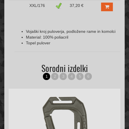
XXL/176
37,20 €
Vojaški kroj puloverja, podložene rame in komolci
Material: 100% poliacril
Topel pulover
Sorodni izdelki
1
2
3
4
5
6