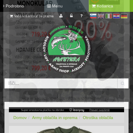
Podrobno
Menu
Košarica
Vaša košarica je še prazna
sl
en
it
hr
de
Domov
Army oblačila in oprema
Otroška oblačila