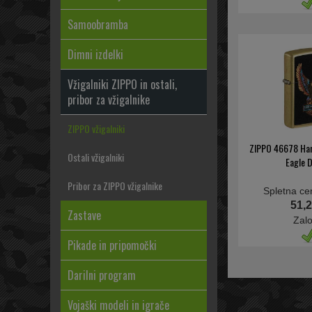
Samoobramba
Dimni izdelki
Vžigalniki ZIPPO in ostali,
pribor za vžigalnike
ZIPPO vžigalniki
ZIPPO 46678 Ha
Ostali vžigalniki
Eagle 
Pribor za ZIPPO vžigalnike
Spletna ce
51,2
Zastave
Zal
Pikade in pripomočki
Darilni program
Vojaški modeli in igrače