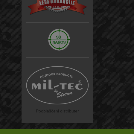
Pooblaščeni distributer