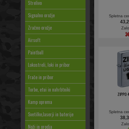
Strelivo
Signalno orožje
Spletna ce
43,2
Zračno orožje
Zal
Airsoft
Paintball
Lokostreli, loki in pribor
Frače in pribor
Torbe, etui in nahrbtniki
ZIPPO 
Kamp oprema
Spletna ce
Svetilke,laserji in baterije
38,3
Zal
Noži in orodja