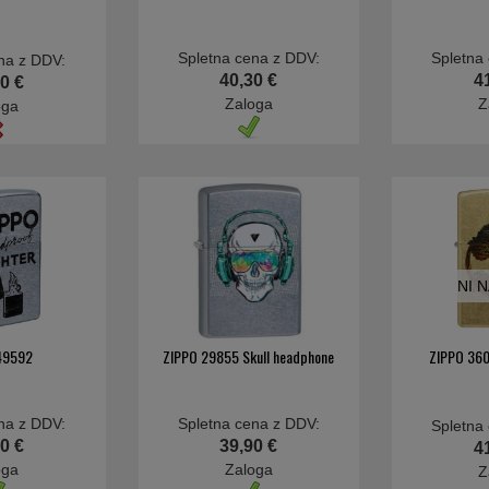
Spletna cena z DDV:
Spletna
na z DDV:
40,30 €
4
0 €
Zaloga
Z
oga
NI 
49592
ZIPPO 29855 Skull headphone
ZIPPO 360
na z DDV:
Spletna cena z DDV:
Spletna
0 €
39,90 €
4
oga
Zaloga
Z