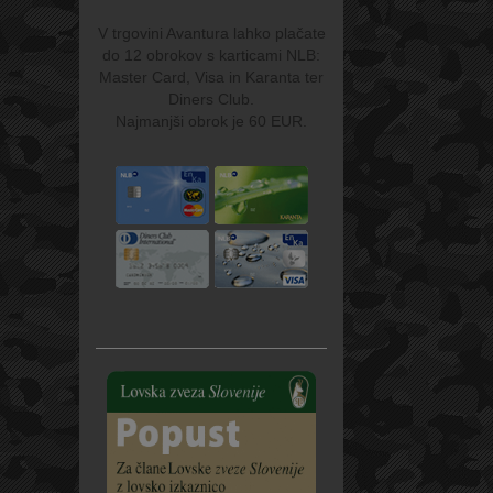
V trgovini Avantura lahko plačate
do 12 obrokov s karticami NLB:
Master Card, Visa in Karanta ter
Diners Club.
Najmanjši obrok je 60 EUR.