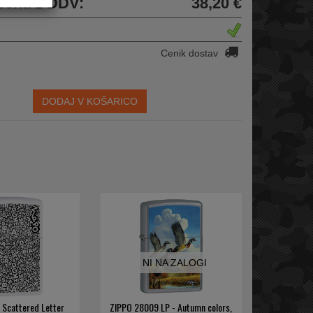
cena z DDV:
38,20 €
Cenik dostav
DODAJ V KOŠARICO
NI NA ZALOGI
 Scattered Letter
ZIPPO 28009 LP - Autumn colors,