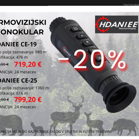
TRGOVIN
Vaša košarica je še prazna
Prijavi se
alniki ZIPPO in ostali, pribor za vžigalnike
ZIPPO vžigalniki
ZIPP
chro
Kataloška štev
Vprašaj za iz
Pošlji prijatelj