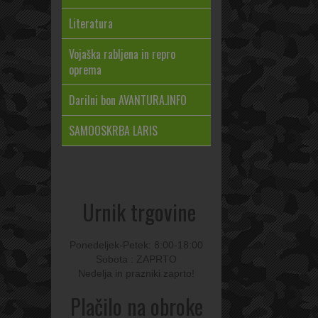
Literatura
Vojaška rabljena in repro
oprema
Darilni bon AVANTURA.INFO
SAMOOSKRBA LARIS
Urnik trgovine
Ponedeljek-Petek: 8:00-18:00
Sobota : ZAPRTO
Nedelja in prazniki zaprto!
Plačilo na obroke