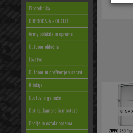
Pirotehnika
ODPRODAJA - OUTLET
Army oblačila in oprema
Outdoor oblačila
Lovstvo
Outdoor in preživetje v naravi
Ribičija
Obutev in gamaše
Optika, kamere in montaže
NI NA
Orožje in ostala oprema
ZIPPO 250 Reg