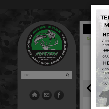
Domov
Vžig