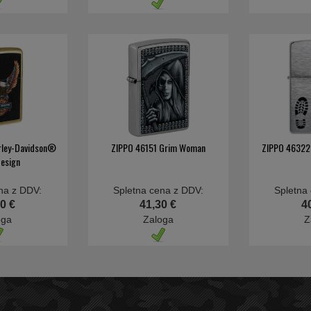
rley-Davidson®
ZIPPO 46151 Grim Woman
ZIPPO 46322 
Design
na z DDV:
Spletna cena z DDV:
Spletna
0 €
41,30 €
4
oga
Zaloga
Z