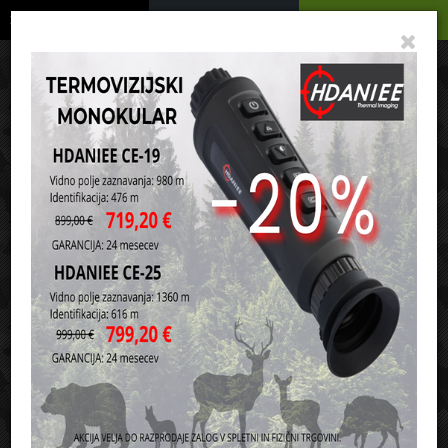
Podrobno
Menu
Košarica
Vaša košarica je še prazna
sl
en
it
hr
de
Domov
Strelivo
Šibreno strelivo
16 kaliber