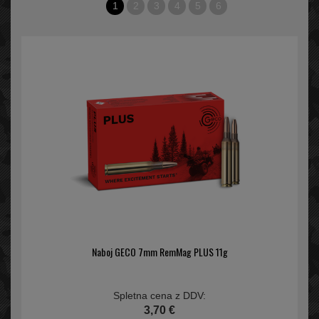
1
2
3
4
5
6
Naboj GECO 7mm RemMag PLUS 11g
Spletna cena z DDV:
3,70 €