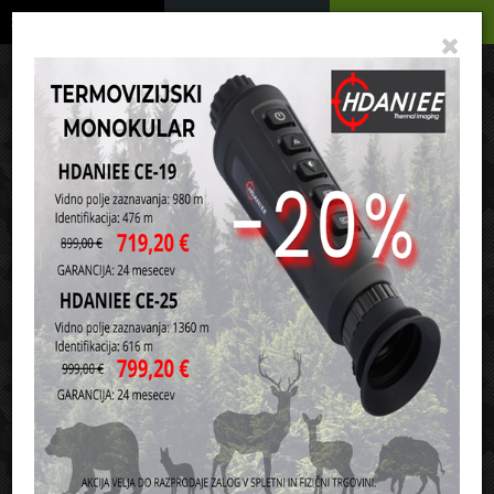
Podrobno
Menu
Košarica
Vaša košarica je še prazna
sl
en
it
hr
de
Domov
Army oblačila in oprema
Našitki