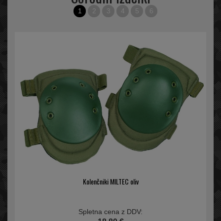
1
2
3
4
5
6
Kolenčniki MILTEC oliv
Spletna cena z DDV: